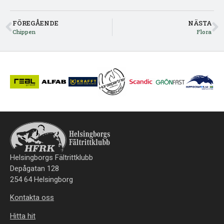
FÖREGÅENDE
NÄSTA
Chippen
Flora
Helsingborgs Fältrittklubb
Depågatan 128
254 64 Helsingborg
Kontakta oss
Hitta hit