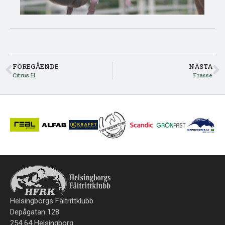
FÖREGÅENDE
NÄSTA
Citrus H
Frasse
Helsingborgs Fältrittklubb
Depågatan 128
254 64 Helsingborg