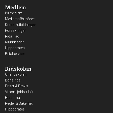
Medlem
Bli medlem
Medlemsförmåner
Kurser/utbildningar
Försäkringar
Rida i lag
Klubbkläder
Hippocrates
Betalservice
Ridskolan
Om ridskolan
Börja rida
Priser & Praxis
Vi som jobbar här
Hästarna
Regler & Säkerhet
Hippocrates