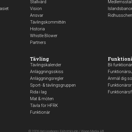
Stallvärd
Medlemsstal
asiet
Vision
Islandsbano
Ansvar
Ridhussche
Tävlingskommittén
Historia
Whistle Blower
Partners
Tävling
Funktion
Tävlingskalender
Bli funktionä
Anläggningsskiss
Funktionärsu
Anläggningsregler
Anmäl dig s
Sport- & tävlingsgruppen
Funktionärsr
Rida i lag
Funktionärs
Mat & möten
Tävla för HFRK
Funktionär
© 2026
Helsingborgs Fältrittklubb
/
Wapp Media AB