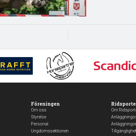
Föreningen
Ridsporte
Om oss
Om Ridsport
Styrelse
Anläggnings
Personal
Anläggningsr
Ungdomssektionen
Tillgänglighe