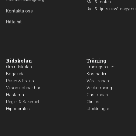
Mat & möten
Rid- & Djursjukvårdsgymn
Kontakta oss
Hitta hit
Ridskolan
Träning
Om ridskolan
Träningsregler
Börja rida
Kostnader
Priser & Praxis
Våra tränare
Vi som jobbar här
Veckoträning
Hästarna
Gästtränare
Regler & Säkerhet
Clinics
Hippocrates
Utbildningar