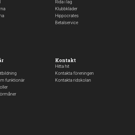
l
Rida i lag
rna
Klubbkläder
ma
Hippocrates
Betalservice
är
Kontakt
r
Hitta hit
tbildning
Kontakta föreningen
om funktionär
Kontakta ridskolan
oller
förmåner