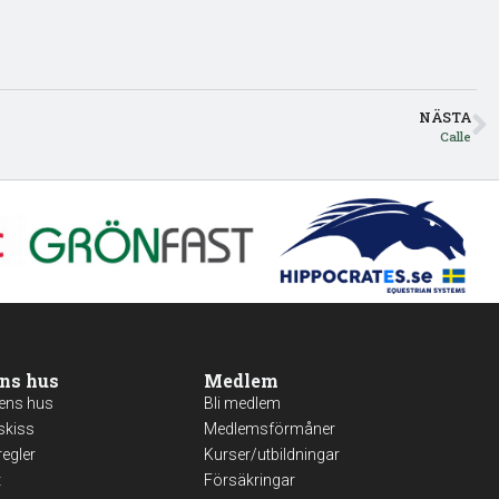
NÄSTA
Calle
ns hus
Medlem
ens hus
Bli medlem
skiss
Medlemsförmåner
egler
Kurser/utbildningar
t
Försäkringar