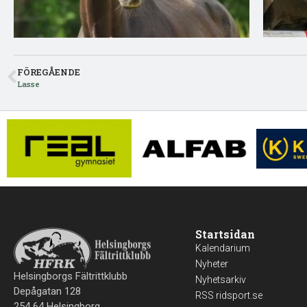
FÖREGÅENDE
Lasse
Startsidan
Kalendarium
Nyheter
Helsingborgs Fältrittklubb
Nyhetsarkiv
Depågatan 128
RSS ridsport.se
254 64 Helsingborg