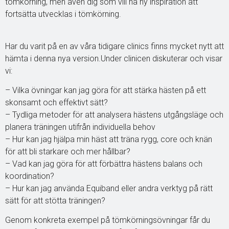
tömkörning, men även dig som vill ha ny inspiration att
fortsätta utvecklas i tömkörning.
Har du varit på en av våra tidigare clinics finns mycket nytt att
hämta i denna nya version.Under clinicen diskuterar och visar
vi:
– Vilka övningar kan jag göra för att stärka hästen på ett
skonsamt och effektivt sätt?
– Tydliga metoder för att analysera hästens utgångsläge och
planera träningen utifrån individuella behov
– Hur kan jag hjälpa min häst att träna rygg, core och knän
för att bli starkare och mer hållbar?
– Vad kan jag göra för att förbättra hästens balans och
koordination?
– Hur kan jag använda Equiband eller andra verktyg på rätt
sätt för att stötta träningen?
Genom konkreta exempel på tömkörningsövningar får du