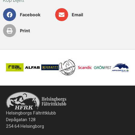
Köp biljett
Facebook
Email
Print
Helsingborgs Fältrittklubb
Depågatan 128
254 64 Helsingborg