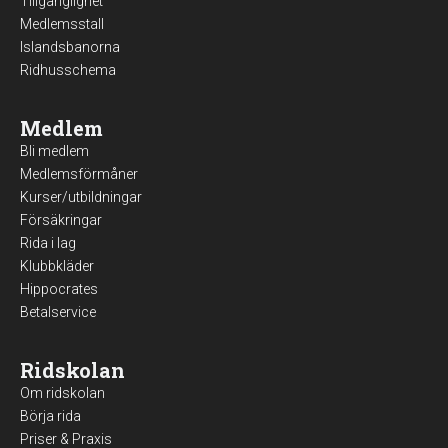
Tillgänglighet
Medlemsstall
Islandsbanorna
Ridhusschema
Medlem
Bli medlem
Medlemsförmåner
Kurser/utbildningar
Försäkringar
Rida i lag
Klubbkläder
Hippocrates
Betalservice
Ridskolan
Om ridskolan
Börja rida
Priser & Praxis